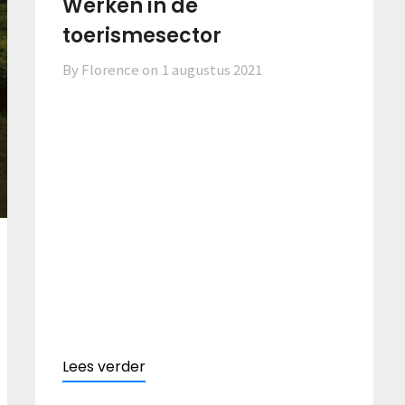
Werken in de
toerismesector
By Florence on
1 augustus 2021