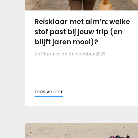
Reisklaar met aim’n: welke
stof past bij jouw trip (en
blijft jaren mooi)?
By Florence on
3 november 2025