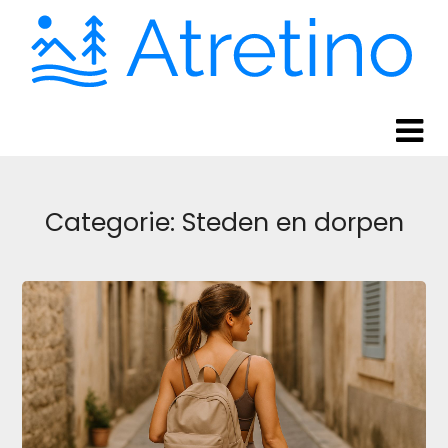
Skip
Skip
to
to
content
content
Categorie:
Steden en dorpen