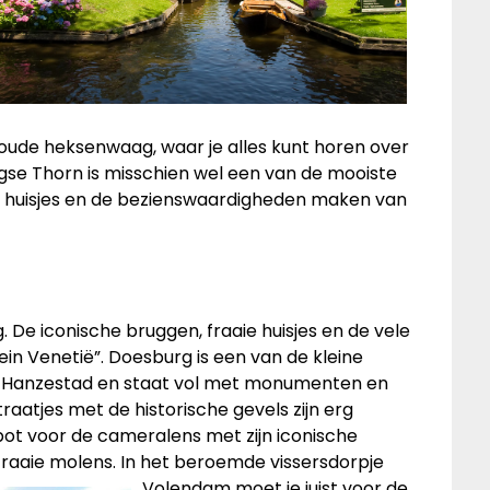
 oude heksenwaag, waar je alles kunt horen over
gse Thorn is misschien wel een van de mooiste
e huisjes en de bezienswaardigheden maken van
g. De iconische bruggen, fraaie huisjes en de vele
n Venetië”. Doesburg is een van de kleine
ki/Hanzestad en staat vol met monumenten en
atjes met de historische gevels zijn erg
spot voor de cameralens met zijn iconische
e fraaie molens. In het beroemde vissersdorpje
Volenda
m moet je juist voor de